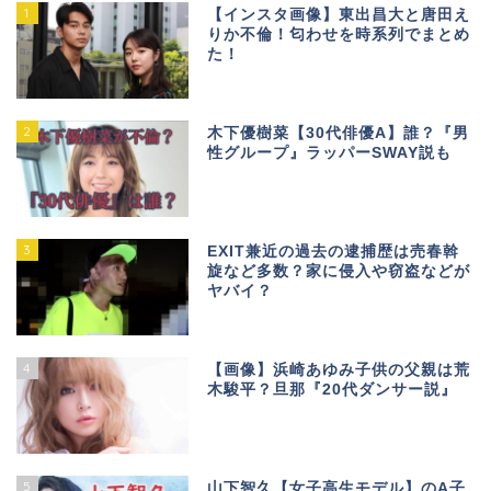
1
【インスタ画像】東出昌大と唐田え
りか不倫！匂わせを時系列でまとめ
た！
2
木下優樹菜【30代俳優A】誰？『男
性グループ』ラッパーSWAY説も
3
EXIT兼近の過去の逮捕歴は売春斡
旋など多数？家に侵入や窃盗などが
ヤバイ？
4
【画像】浜崎あゆみ子供の父親は荒
木駿平？旦那『20代ダンサー説』
5
山下智久【女子高生モデル】のA子