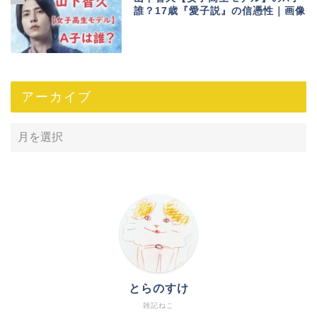
誰？17歳『愛子説』の信憑性｜画像
アーカイブ
とらのすけ
雑記ねこ