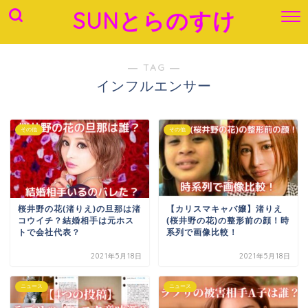
SUNとらのすけ
― TAG ―
インフルエンサー
その他
その他
桜井野の花(渚りえ)の旦那は渚
【カリスマキャバ嬢】渚りえ
コウイチ？結婚相手は元ホス
(桜井野の花)の整形前の顔！時
トで会社代表？
系列で画像比較！
2021年5月18日
2021年5月18日
ニュース
ニュース