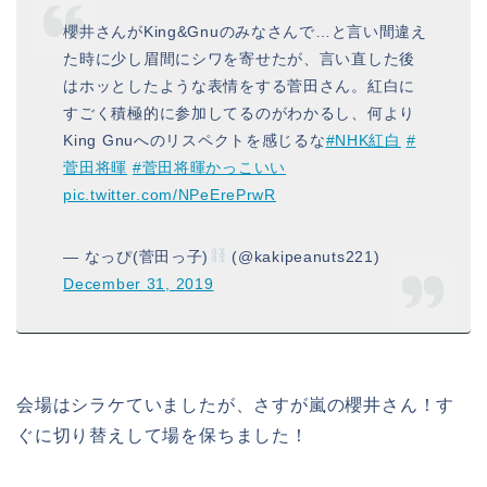
櫻井さんがKing&Gnuのみなさんで…と言い間違え
た時に少し眉間にシワを寄せたが、言い直した後
はホッとしたような表情をする菅田さん。紅白に
すごく積極的に参加してるのがわかるし、何より
King Gnuへのリスペクトを感じるな
#NHK紅白
#
菅田将暉
#菅田将暉かっこいい
pic.twitter.com/NPeErePrwR
— なっぴ(菅田っ子)
(@kakipeanuts221)
December 31, 2019
会場はシラケていましたが、さすが嵐の櫻井さん！す
ぐに切り替えして場を保ちました！