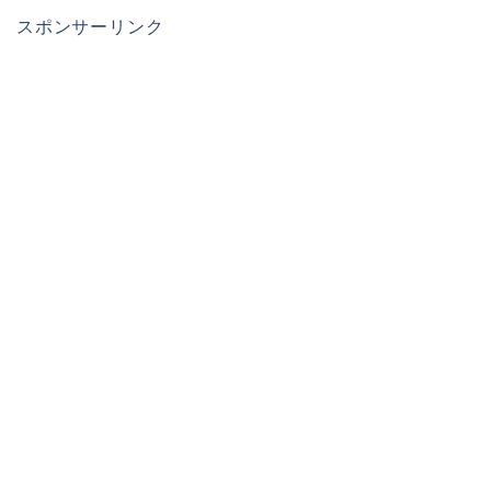
スポンサーリンク