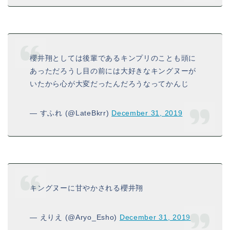
櫻井翔としては後輩であるキンプリのことも頭に
あっただろうし目の前には大好きなキングヌーが
いたから心が大変だったんだろうなってかんじ
— すふれ (@LateBkrr)
December 31, 2019
キングヌーに甘やかされる櫻井翔
— えりえ (@Aryo_Esho)
December 31, 2019