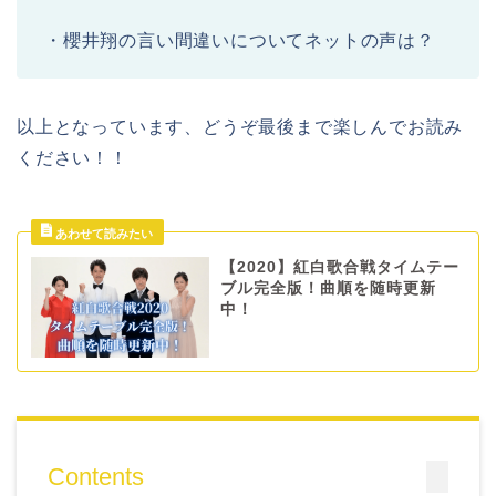
・櫻井翔の言い間違いについてネットの声は？
以上となっています、どうぞ最後まで楽しんでお読み
ください！！
【2020】紅白歌合戦タイムテー
ブル完全版！曲順を随時更新
中！
Contents