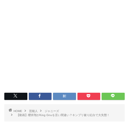
HOME
芸能人
ジャニーズ
【動画】櫻井翔がKing Gnuを言い間違い？キンプリ被り紅白で大失態！