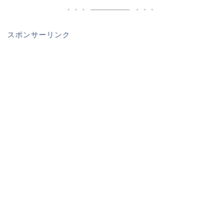
スポンサーリンク