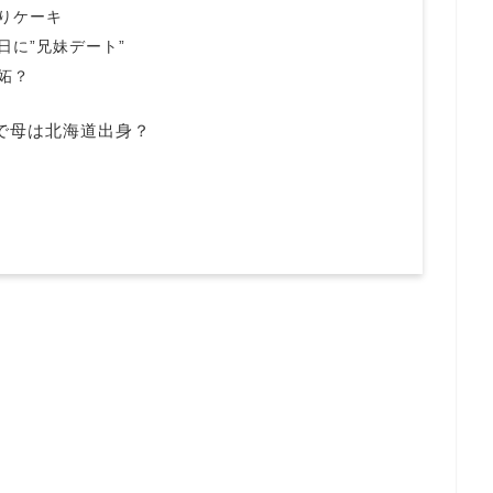
りケーキ
日に”兄妹デート”
妬？
で母は北海道出身？