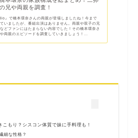
橋本環奈の家族構成を総まとめ！二卵
の兄や両親を調査！
tudio』で橋本環奈さんの両親が登場しましたね！今まで
出ていましたが、番組出演はありません。両親や双子の兄
ドなどファンにはたまらない内容でした！その橋本環奈さ
や両親のエピソードを調査していきましょう！...
きこもり？シスコン体質で妹に手料理も！
繊細な性格？