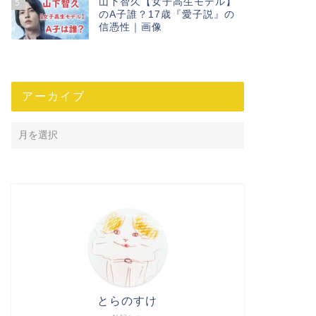
山下智久【女子高生モデル】
5
のA子誰？17歳『愛子説』の
信憑性｜画像
アーカイブ
とらのすけ