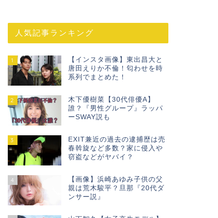
人気記事ランキング
【インスタ画像】東出昌大と
1
唐田えりか不倫！匂わせを時
系列でまとめた！
木下優樹菜【30代俳優A】
2
誰？『男性グループ』ラッパ
ーSWAY説も
EXIT兼近の過去の逮捕歴は売
3
春斡旋など多数？家に侵入や
窃盗などがヤバイ？
【画像】浜崎あゆみ子供の父
4
親は荒木駿平？旦那『20代ダ
ンサー説』