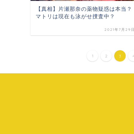
【真相】片瀬那奈の薬物疑惑は本当？
マトリは現在も泳がせ捜査中？
2021年7月29
1
2
3