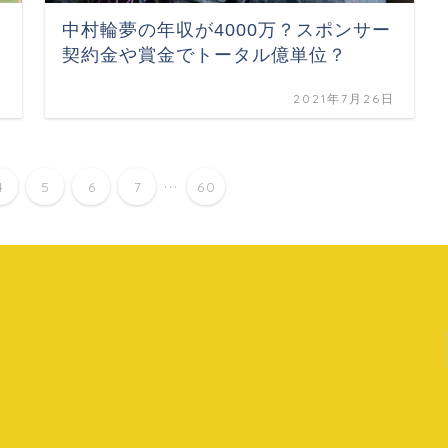
中村輪夢の年収が4000万？スポンサー
契約金や賞金でトータル億単位？
日
2021年7月26日
...
4
5
6
7
60