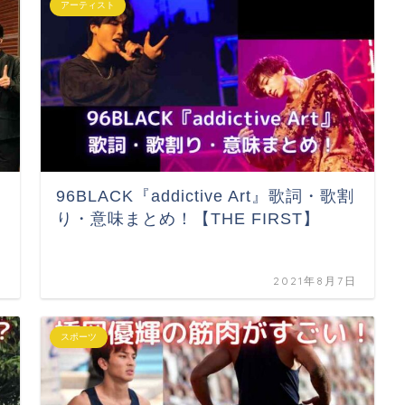
アーティスト
96BLACK『addictive Art』歌詞・歌割
り・意味まとめ！【THE FIRST】
日
2021年8月7日
スポーツ