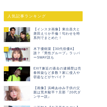
人気記事ランキング
【インスタ画像】東出昌大と
1
唐田えりか不倫！匂わせを時
系列でまとめた！
木下優樹菜【30代俳優A】
2
誰？『男性グループ』ラッパ
ーSWAY説も
EXIT兼近の過去の逮捕歴は売
3
春斡旋など多数？家に侵入や
窃盗などがヤバイ？
【画像】浜崎あゆみ子供の父
4
親は荒木駿平？旦那『20代ダ
ンサー説』