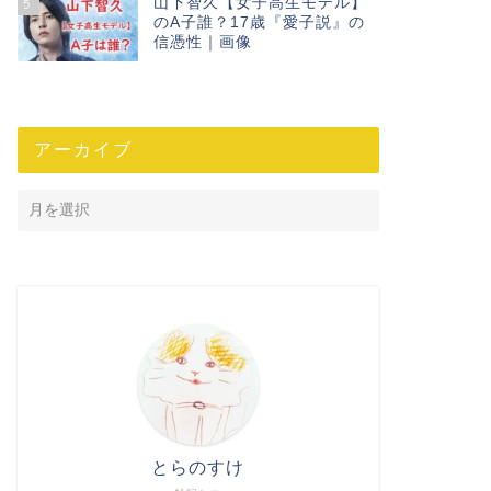
山下智久【女子高生モデル】
5
のA子誰？17歳『愛子説』の
信憑性｜画像
アーカイブ
とらのすけ